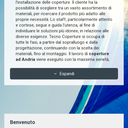
l’installazione delle coperture. Il cliente ha la
possibilità di scegliere tra un vasto assortimento di
materiali, per ricercare il prodotto più adatto alle
proprie necessità. Lo staff, particolarmente attento
e cortese, segue e guida l'utenza, al fine di
individuare le soluzioni più idonee, in relazione alle
diverse esigenze. Tecno Coperture si occupa di
tutte le fasi, a partire dal sopralluogo e dalla
progettazione, continuando con la scelta dei
materiali, fino al montaggio. Il lavoro di
coperture
ad Andria
viene eseguito con la massima serietà,
sicurezza e professionalità, nel pieno rispetto delle
tempistiche.
Espandi
Per la scelta dei materiali, in relazione alla struttura
da realizzare e all’uso della stessa, la Tecno
Coperture prende in considerazione diverse ipotesi,
circa l'adozione del materiale più adatto, per far
fronte alle diverse necessità. Attraverso la piena
collaborazione del cliente, l'azienda di Andria trova
la soluzione più idonea, per qualunque genere di
Benvenuto
esigenza. Per le tende da sole, la Tecno Coperture