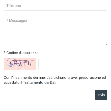
allo spazio disponibile, sarà possibile scegliere tra
le migliori soluzioni e i migliori materiali. Dal solido e
classico legno fino a strutture in metallo e materiali
all’avanguardia, tutti i prodotti di coperture che la
Tecno Coperture offre, garantiscono la massima
efficienza e permettono di vivere pienamente lo
spazio esterno, in qualsiasi periodo dell’anno. La
progettazione di qualunque articolo è forse la fase
più delicata ed importante. Tutte le soluzioni sono
studiate dall’azienda nei minimi dettagli, per
garantire la perfetta efficienza della copertura, sia
* Codice di sicurezza
che si tratti di tende da sole sia di pergolati sia
teloni removibili, per piscine di grandi e piccole
dimensioni.
In materia di
coperture ad Andria
, la Tecno
Con l’inserimento dei miei dati dichiaro di aver preso visione ed
Coperture è un’azienda in grado di offrire all'utenza
accettato il
Trattamento dei Dati
un servizio davvero completo che parte dalla
produzione vera e propria, fino al trasporto e
Invia
all’installazione, fornendo ai clienti un pacchetto
completo con soluzioni artigianali chiavi in mano.
Le forniture dell’azienda di Andria sono frutto di