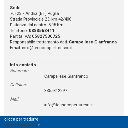
Sede
76123 - Andria (BT) Puglia
Strada Provinciale 23, km 42/400
Distanza dal centro: 5,05 Km
Telefono:
0883563411
Partita IVA:
05827530725
Responsabile trattamento dati:
Carapellese Gianfranco
Email:
info@tecnocoperturesnc.it
Info contatto
Referente
Carapellese Gianfranco
Cellulare
3355312297
Mail
info@tecnocoperturesnc.it
clicca per tradurre
Select Language
▼