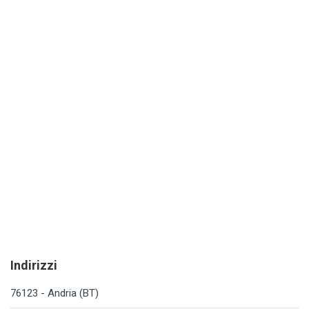
un'accurata ricerca di mercato, per rispondere
pienamente alle esigenze del momento. Inoltre,
vengono utilizzati i migliori tessuti e le migliori
materie prime, per realizzare prodotti di notevole
successo, particolarmente apprezzati dall'utenza.
Indirizzi
76123 - Andria (BT)