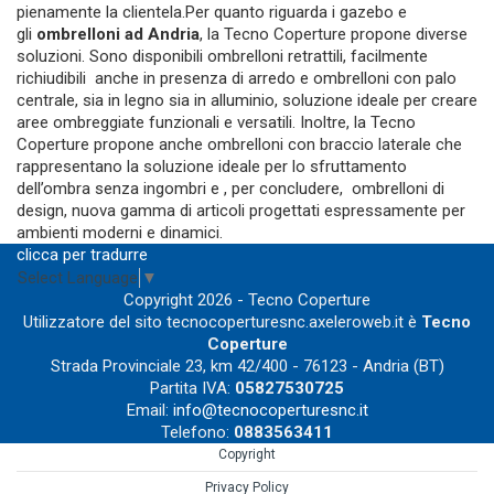
pienamente la clientela.Per quanto riguarda i gazebo e
gli
ombrelloni ad Andria
, la Tecno Coperture propone diverse
soluzioni. Sono disponibili ombrelloni retrattili, facilmente
richiudibili anche in presenza di arredo e ombrelloni con palo
centrale, sia in legno sia in alluminio, soluzione ideale per creare
aree ombreggiate funzionali e versatili. Inoltre, la Tecno
Coperture propone anche ombrelloni con braccio laterale che
rappresentano la soluzione ideale per lo sfruttamento
dell’ombra senza ingombri e , per concludere, ombrelloni di
design, nuova gamma di articoli progettati espressamente per
ambienti moderni e dinamici.
clicca per tradurre
Select Language
▼
Copyright 2026 - Tecno Coperture
Utilizzatore del sito tecnocoperturesnc.axeleroweb.it è
Tecno
Coperture
Strada Provinciale 23, km 42/400 - 76123 - Andria (BT)
Partita IVA:
05827530725
Email:
info@tecnocoperturesnc.it
Telefono:
0883563411
Copyright
Privacy Policy